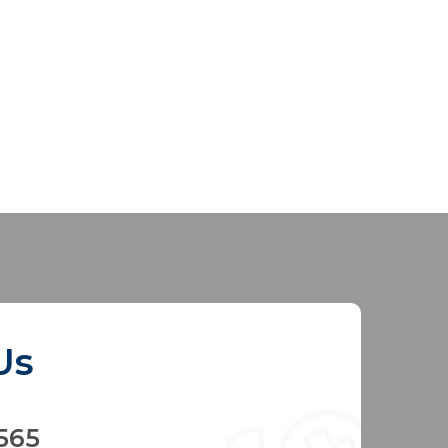
Us
565