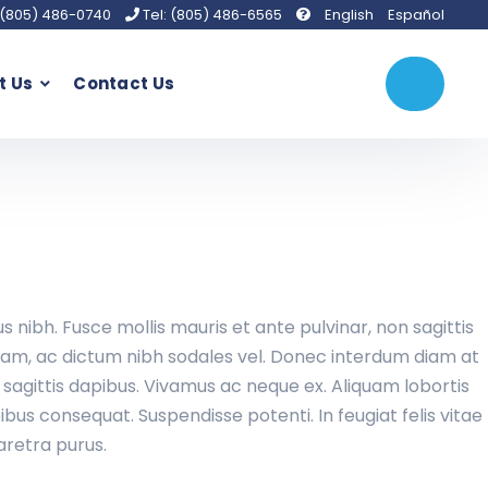
 (805) 486-0740
Tel: (805) 486-6565
English
Español
t Us
Contact Us
us nibh. Fusce mollis mauris et ante pulvinar, non sagittis
 quam, ac dictum nibh sodales vel. Donec interdum diam at
sagittis dapibus. Vivamus ac neque ex. Aliquam lobortis
pibus consequat. Suspendisse potenti. In feugiat felis vitae
haretra purus.