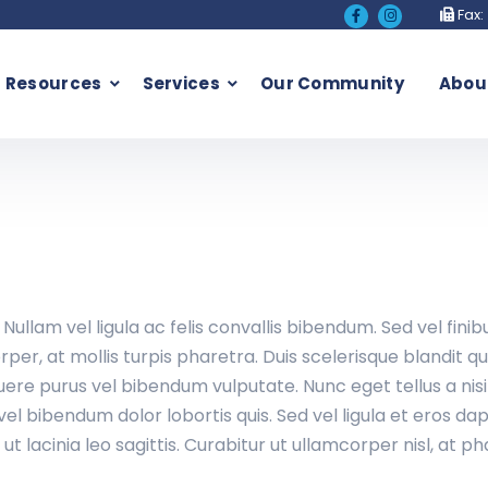
Fax:
t Resources
Services
Our Community
Abou
ullam vel ligula ac felis convallis bibendum. Sed vel finib
rper, at mollis turpis pharetra. Duis scelerisque blandit
ere purus vel bibendum vulputate. Nunc eget tellus a nisi 
vel bibendum dolor lobortis quis. Sed vel ligula et eros da
 ut lacinia leo sagittis. Curabitur ut ullamcorper nisl, at p