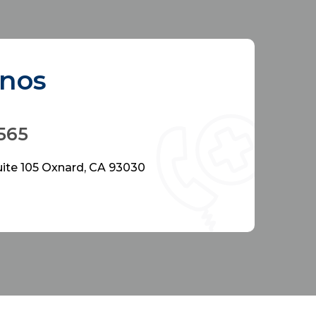
enos
565
uite 105 Oxnard, CA 93030