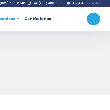
 (805) 486-0740
Tel: (805) 486-6565
English
Español
osotros
Contáctenos