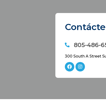
Contáct
805-486-6
300 South A Street S